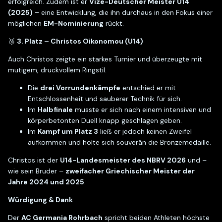
erfolgreich. Zudem ist er
Vize-Deutscher Meister U14
(2025)
– eine Entwicklung, die ihn durchaus in den Fokus einer
möglichen
EM-Nominierung
rückt.
🥉
3. Platz – Christos Oikonomou (U14)
Auch Christos zeigte ein starkes Turnier und überzeugte mit
mutigem, druckvollem Ringstil.
Die
drei Vorrundenkämpfe
entschied er mit
Entschlossenheit und sauberer Technik für sich.
Im
Halbfinale
musste er sich nach einem intensiven und
körperbetonten Duell knapp geschlagen geben.
Im
Kampf um Platz 3
ließ er jedoch keinen Zweifel
aufkommen und holte sich souverän die Bronzemedaille.
Christos ist der
U14-Landesmeister des NBRV 2026
und –
wie sein Bruder –
zweifacher Griechischer Meister der
Jahre 2024 und 2025
.
Würdigung & Dank
Der
AC Germania Rohrbach
spricht beiden Athleten höchste