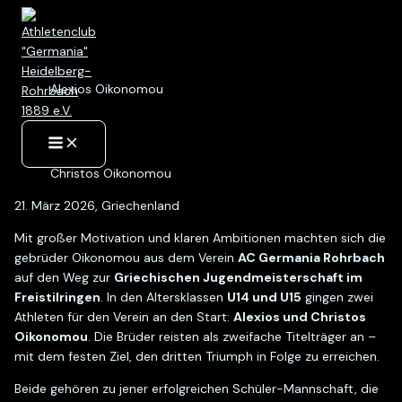
Zum
Main
Menu
Inhalt
springen
Alexios Oikonomou
Christos Oikonomou
21. März 2026, Griechenland
Mit großer Motivation und klaren Ambitionen machten sich die
gebrüder Oikonomou aus dem Verein
AC Germania Rohrbach
auf den Weg zur
Griechischen Jugendmeisterschaft im
Freistilringen
. In den Altersklassen
U14 und U15
gingen zwei
Athleten für den Verein an den Start:
Alexios und Christos
Oikonomou
. Die Brüder reisten als zweifache Titelträger an –
mit dem festen Ziel, den dritten Triumph in Folge zu erreichen.
Beide gehören zu jener erfolgreichen Schüler-Mannschaft, die